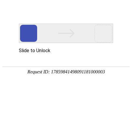
企业动态
媒体报道
视频中心
环保专栏
致敬榜样，逐光前行 —— 杭州米格
公司优秀员工颁奖仪式圆满落幕