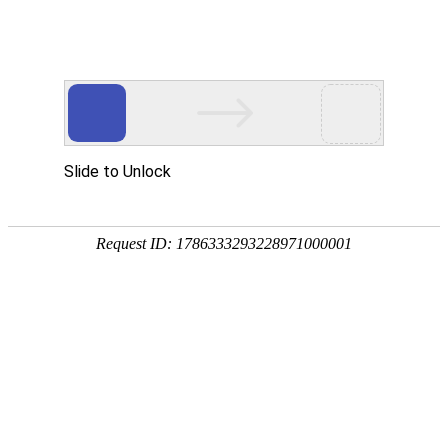
企业动态
媒体报道
视频中心
环保专栏
摩融矿业（上海）有限公司毛海渊
董事长一行莅临银锂新能源考察交
流