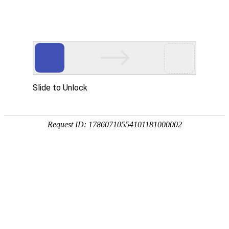
企业动态
媒体报道
视频中心
环保专栏
k8.com(中国区)官方网站管培生入
职迎新座谈会纪实