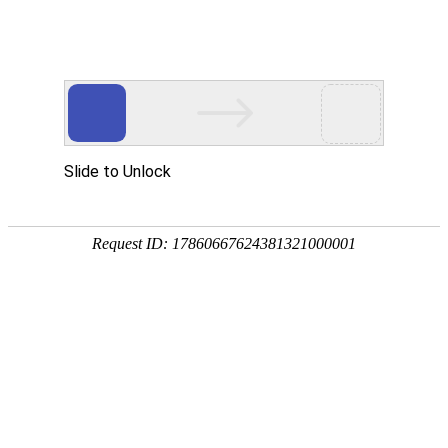
企业动态
媒体报道
视频中心
环保专栏
泰昌矿业：疫情防控，我们在行动
时间: 2022.04.11