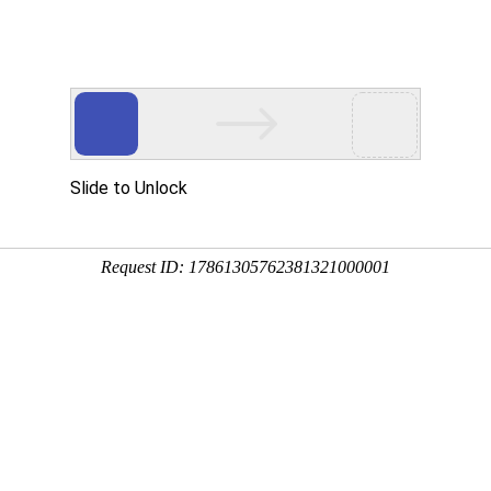
关于我们
产业领域
服务支持
新闻中心
投资者关系
com(中国区)官方网站动态，
Focus on JiangTe trends and industry topics
视频中心
环保专栏