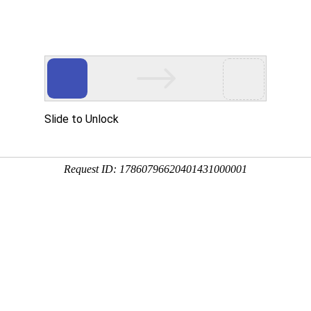
关于我们
产业领域
服务支持
新闻中心
投资者关系
com(中国区)官方网站动态，
Focus on JiangTe trends and industry topics
视频中心
环保专栏