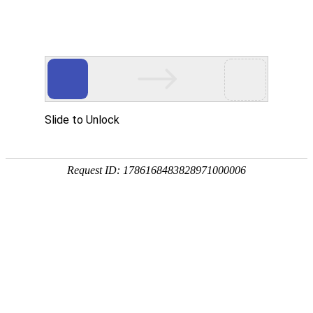
服务保障
资料下载
联系我们
服务保障
k8.com(中国区)官方网站坚持以客户为中心，严格