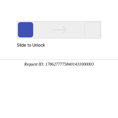
关于我们
产业领域
服务支持
新闻中心
投资者关系
国内领先的伺服电机制造企
Leading servo motor manufacturer in China
机
风电配套电机
建筑电机
汽车电机
通用电